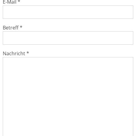
E-Mail *
GESUND IM ALTER
WELLNESS
Betreff *
Nachricht *