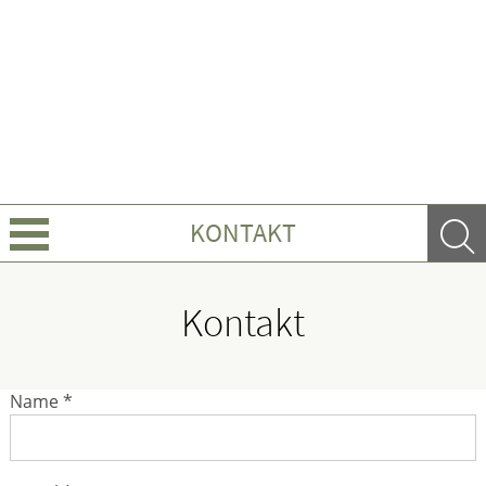
KONTAKT
Über uns
Kontakt
Leistungen
Name *
Ratgeber
Krankheiten & Therapie